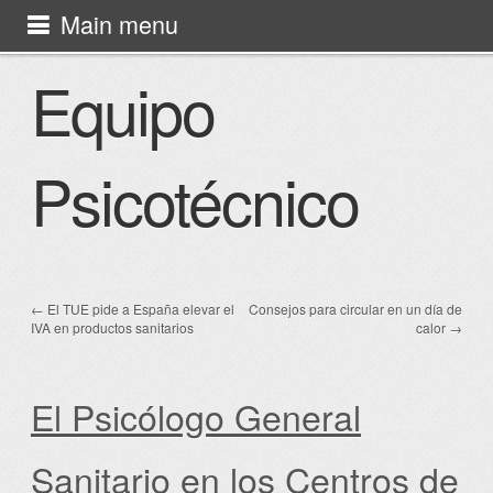
Skip to content
Main menu
Equipo Psicotécnico
Equipo
Psicotécnico
←
El TUE pide a España elevar el
Consejos para circular en un día de
Post navigation
IVA en productos sanitarios
calor
→
El Psicólogo General
Sanitario en los Centros de