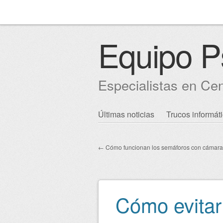
Equipo P
Especialistas en Ce
Skip to content
Últimas noticias
Trucos informát
Main menu
←
Cómo funcionan los semáforos con cámara
Post navigation
Cómo evitar