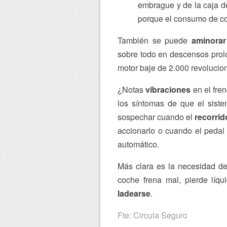
embrague y de la caja de
porque el consumo de co
También se puede
aminorar
sobre todo en descensos prol
motor baje de 2.000 revolucio
¿Notas
vibraciones
en el fren
los síntomas de que el sist
sospechar cuando el
recorrid
accionarlo o cuando el pedal 
automático.
Más clara es la necesidad de
coche frena mal, pierde líq
ladearse
.
Fte: Circula Seguro