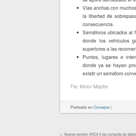
Vías anchas con muchos 
la libertad de sobrepas
consecuencia.
Semáforos ubicados al f
donde los vehículos gu
superiores a las recome
Puntos, lugares e inte
donde ya se hayan prod
existir un semáforo conv
Fte: Motor Mapfre
Posteado
en
Consejos
|
←
Nueva versión ATEX 5 de consulta de datos