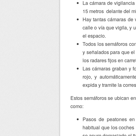
La cámara de vigilancia
15 metros delante del mis
Hay tantas cámaras de vi
calle o vía que vigila, 
el espacio.
Todos los semáforos co
y señalados para que el
los radares fijos en carre
Las cámaras graban y fo
rojo, y automáticament
expida y tramite la corr
Estos semáforos se ubican en
como:
Pasos de peatones en 
habitual que los coches
se apure demasiado el t