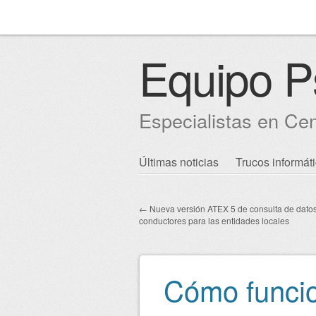
Equipo P
Especialistas en Ce
Skip to content
Últimas noticias
Trucos informát
Main menu
←
Nueva versión ATEX 5 de consulta de datos
conductores para las entidades locales
Post navigation
Cómo funcio