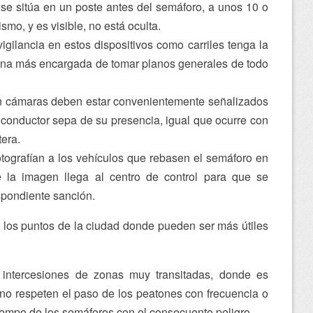
 se sitúa en un poste antes del semáforo, a unos 10 o
mo, y es visible, no está oculta.
gilancia en estos dispositivos como carriles tenga la
y una más encargada de tomar planos generales de todo
n cámaras deben estar convenientemente señalizados
 conductor sepa de su presencia, igual que ocurre con
tera.
tografían a los vehículos que rebasen el semáforo en
e la imagen llega al centro de control para que se
espondiente sanción.
 los puntos de la ciudad donde pueden ser más útiles
intercesiones de zonas muy transitadas, donde es
 no respeten el paso de los peatones con frecuencia o
iempo de los semáforos con el consecuente peligro.