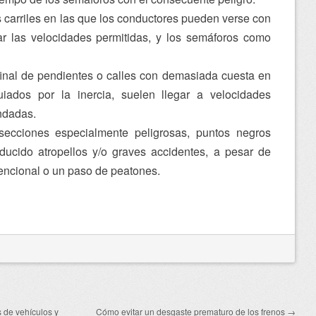
carriles en las que los conductores pueden verse con
ar las velocidades permitidas, y los semáforos como
inal de pendientes o calles con demasiada cuesta en
iados por la inercia, suelen llegar a velocidades
ndadas.
rsecciones especialmente peligrosas, puntos negros
ucido atropellos y/o graves accidentes, a pesar de
encional o un paso de peatones.
 de vehículos y
Cómo evitar un desgaste prematuro de los frenos
→