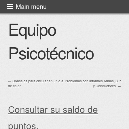
Skip to content
Main menu
Equipo Psicotécnico
Equipo
Psicotécnico
←
Consejos para circular en un día
Problemas con informes Armas, S.P
Post navigation
de calor
y Conductores.
→
Consultar su saldo de
puntos.