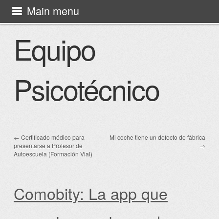
Skip to content
Main menu
Equipo Psicotécnico
Equipo
Psicotécnico
←
Certificado médico para
Mi coche tiene un defecto de fábrica
Post navigation
presentarse a Profesor de
→
Autoescuela (Formación Vial)
Comobity: La app que