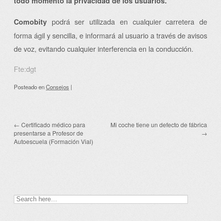
todo momento la privacidad de los usuarios.
podrá ser utilizada en cualquier carretera de
Comobity
forma ágil y sencilla, e informará al usuario a través de avisos
de voz, evitando cualquier interferencia en la conducción.
Fte:dgt
Posteado
en
Consejos
|
←
Certificado médico para
Mi coche tiene un defecto de fábrica
Post navigation
presentarse a Profesor de
→
Autoescuela (Formación Vial)